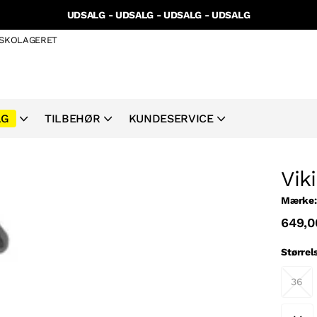
UDSALG - UDSALG - UDSALG - UDSALG
I SKOLAGERET
LG
TILBEHØR
KUNDESERVICE
Vik
Mærke:
649,0
Størrel
36