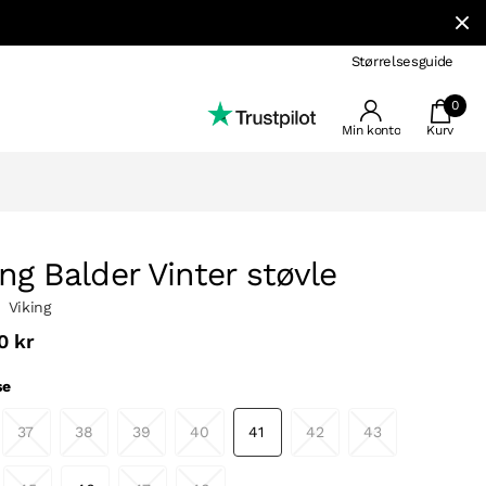
Størrelsesguide
0
Min konto
Kurv
ing Balder Vinter støvle
Viking
0 kr
se
37
38
39
40
41
42
43