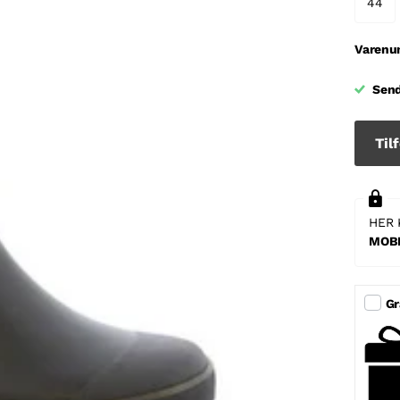
44
Varenu
Send
Tilf
HER 
MOBI
Gr