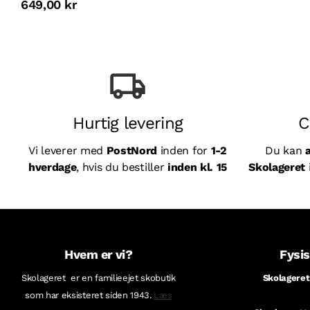
649,00 kr
Hurtig levering
C
Vi leverer med
PostNord
inden for
1-2
Du kan
hverdage
, hvis du bestiller
inden kl. 15
Skolageret
Hvem er vi?
Fysis
Skolageret er en familieejet skobutik
Skolageret
som har eksisteret siden 1943.
Læs