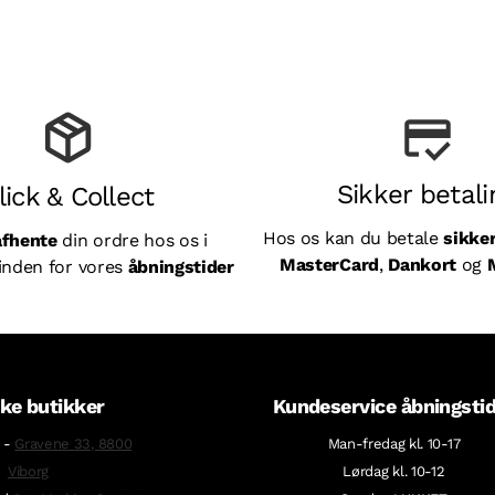
Sikker betali
lick & Collect
Hos os kan du betale
sikke
afhente
din ordre hos os i
MasterCard
,
Dankort
og
inden for vores
åbningstider
ke butikker
Kundeservice åbningsti
-
Gravene 33, 8800
Man-fredag kl. 10-17
Viborg
Lørdag kl. 10-12