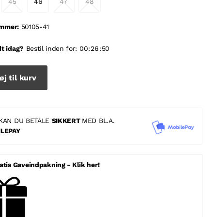
45
46
47
48
mmer:
50105-41
t idag?
Bestil inden for:
0
0
2
6
5
0
øj til kurv
KAN DU BETALE
SIKKERT
MED BL.A.
LEPAY
atis Gaveindpakning - Klik her!