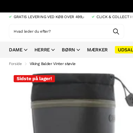
GRATIS LEVERING VED KØB OVER 499,-
CLICK & COLLECT 
DAME
HERRE
BØRN
MÆRKER
UDSA
Forside
Viking Balder Vinter støvle
Sidste på lager!