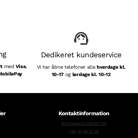
ng
Dedikeret kundeservice
rt
med
Visa
,
Vi har åbne telefoner alle
hverdage kl.
MobilePay
10-17
og
lørdage kl. 10-12
der
Kontaktinformation
SHOP@SKOLAGERET.DK
+45 20 90 73 26