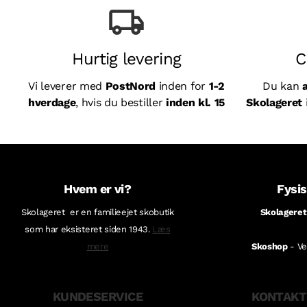
Hurtig levering
C
Vi leverer med
PostNord
inden for
1-2
Du kan
hverdage
, hvis du bestiller
inden kl. 15
Skolageret
Hvem er vi?
Fysis
Skolageret er en familieejet skobutik
Skolageret
som har eksisteret siden 1943.
Læs
mere
Skoshop
- V
KUNDESERVICE
KONTAKT