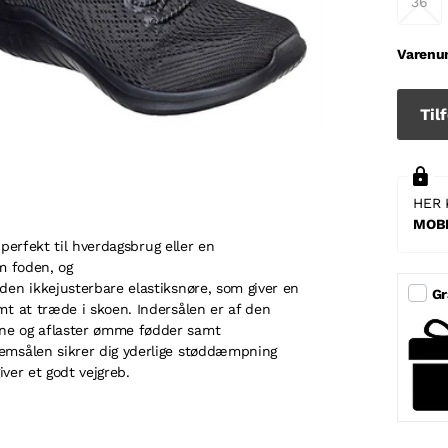
36
Varenu
Tilf
HER 
MOBI
 perfekt til hverdagsbrug eller en
m foden, og
den ikkejusterbare elastiksnøre, som giver en
Gr
mt at træde i skoen. Indersålen er af den
rne og aflaster ømme fødder samt
emsålen sikrer dig yderlige støddæmpning
iver et godt vejgreb.