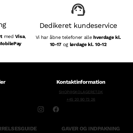
ng
Dedikeret kundeservice
rt
med
Visa
,
Vi har åbne telefoner alle
hverdage kl.
MobilePay
10-17
og
lørdage kl. 10-12
der
Kontaktinformation
SHOP@SKOLAGERET.DK
+45 20 90 73 26
RRELSESGUIDE
GAVER OG INDPAKNING