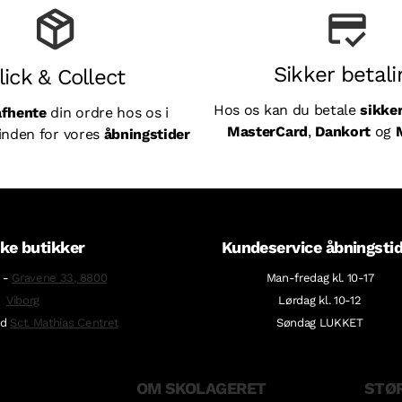
Sikker betali
lick & Collect
Hos os kan du betale
sikke
afhente
din ordre hos os i
MasterCard
,
Dankort
og
inden for vores
åbningstider
ke butikker
Kundeservice åbningsti
-
Gravene 33, 8800
Man-fredag kl. 10-17
Viborg
Lørdag kl. 10-12
ed
Sct. Mathias Centret
Søndag LUKKET
OM SKOLAGERET
STØ