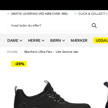
GRATIS LEVERING VED KØB OVER 499,-
CLICK & COLLECT 
DAME
HERRE
BØRN
MÆRKER
UDSA
Forside
Skechers Ultra Flex - Lite Groove sko
-25%