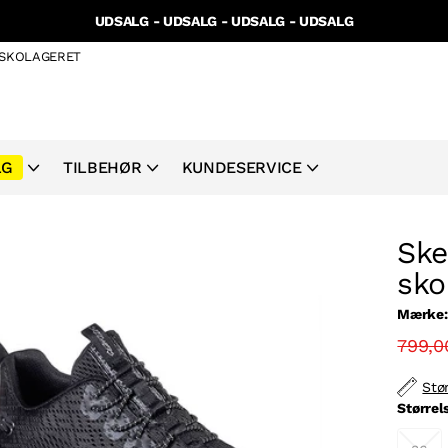
UDSALG - UDSALG - UDSALG - UDSALG
I SKOLAGERET
LG
TILBEHØR
KUNDESERVICE
Ske
sko
Mærke:
799,0
Stø
Størrel