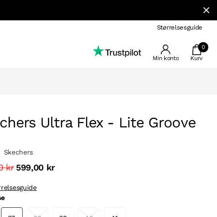
Størrelsesguide
0
Min konto
Kurv
chers Ultra Flex - Lite Groove
Skechers
0 kr
599,00 kr
rrelsesguide
se