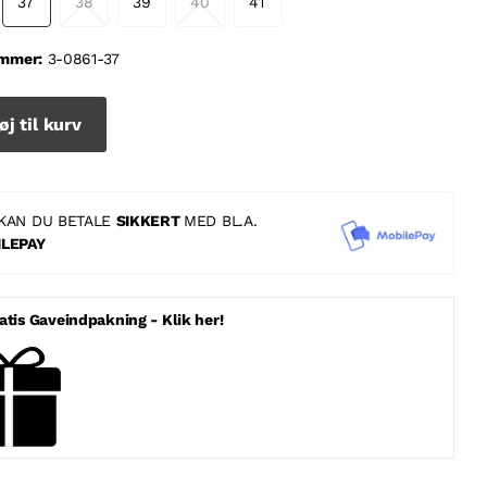
37
38
39
40
41
mmer:
3-0861-37
øj til kurv
KAN DU BETALE
SIKKERT
MED BL.A.
LEPAY
atis Gaveindpakning - Klik her!