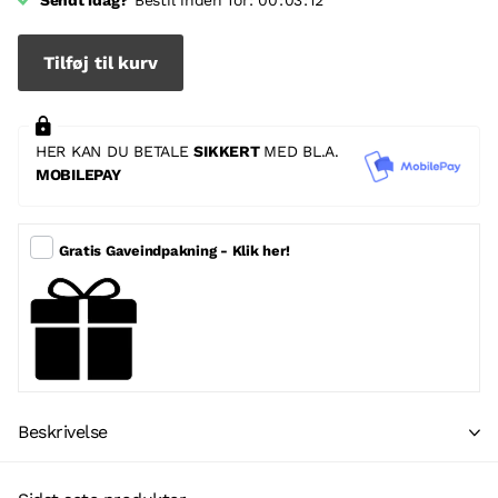
Sendt idag?
Bestil inden for:
0
0
0
3
1
2
Tilføj til kurv
HER KAN DU BETALE
SIKKERT
MED BL.A.
MOBILEPAY
Gratis Gaveindpakning - Klik her!
Beskrivelse