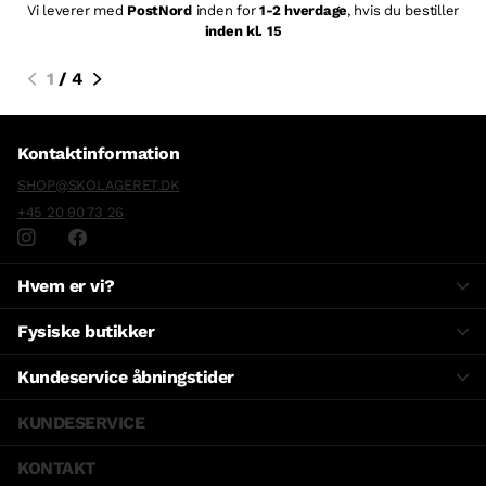
Vi leverer med
PostNord
inden for
1-2 hverdage
, hvis du bestiller
inden kl. 15
1
/
4
Kontaktinformation
SHOP@SKOLAGERET.DK
+45 20 90 73 26
Hvem er vi?
Fysiske butikker
Kundeservice åbningstider
KUNDESERVICE
KONTAKT