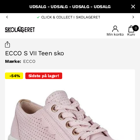
UDSALG - UDSALG - UDSALG - UDSALG
CLICK & COLLECT I SKOLAGERET
0
Min konto
Kurv
ECCO S VII Teen sko
Mærke:
ECCO
-54%
Sidste på lager!