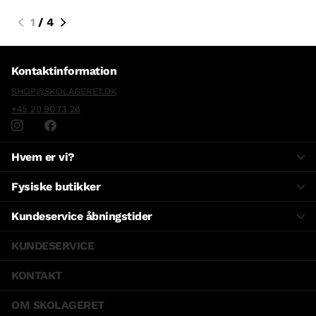
1
/
4
Kontaktinformation
SHOP@SKOLAGERET.DK
+45 20 90 73 26
Hvem er vi?
Fysiske butikker
Kundeservice åbningstider
KUNDESERVICE
KONTAKT
OM SKOLAGERET